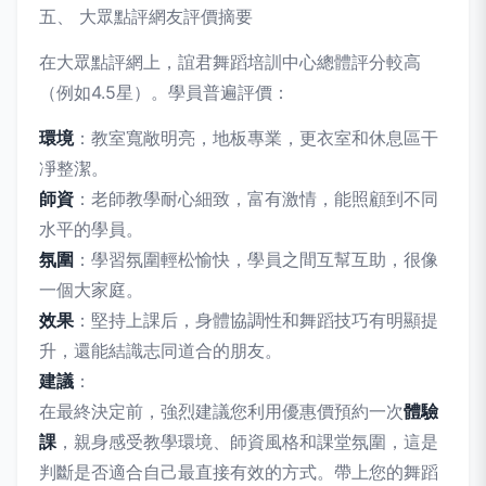
五、 大眾點評網友評價摘要
在大眾點評網上，誼君舞蹈培訓中心總體評分較高
（例如4.5星）。學員普遍評價：
環境
：教室寬敞明亮，地板專業，更衣室和休息區干
凈整潔。
師資
：老師教學耐心細致，富有激情，能照顧到不同
水平的學員。
氛圍
：學習氛圍輕松愉快，學員之間互幫互助，很像
一個大家庭。
效果
：堅持上課后，身體協調性和舞蹈技巧有明顯提
升，還能結識志同道合的朋友。
建議
：
在最終決定前，強烈建議您利用優惠價預約一次
體驗
課
，親身感受教學環境、師資風格和課堂氛圍，這是
判斷是否適合自己最直接有效的方式。帶上您的舞蹈