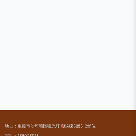
地址：重慶市沙坪壩區曬光坪1號A棟3層3-2鋪位
電話：1860289**