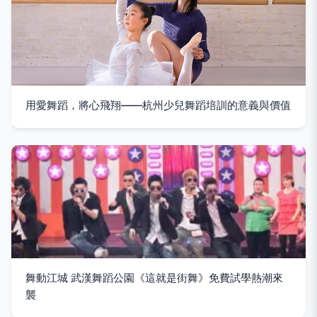
用愛舞蹈，將心飛翔——杭州少兒舞蹈培訓的意義與價值
舞動江城 武漢舞蹈公園《這就是街舞》免費試學熱潮來
襲