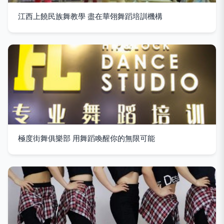
江西上饒民族舞教學 盡在華翎舞蹈培訓機構
極度街舞俱樂部 用舞蹈喚醒你的無限可能