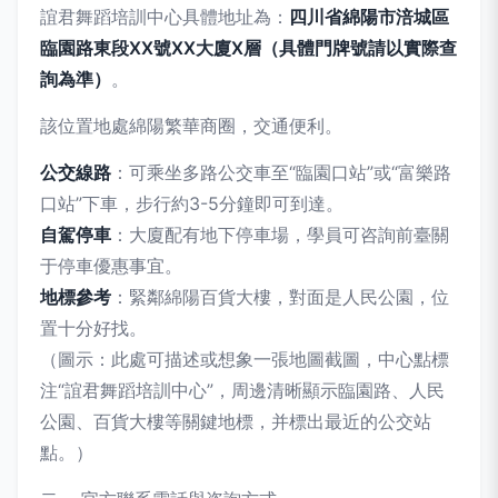
誼君舞蹈培訓中心具體地址為：
四川省綿陽市涪城區
臨園路東段XX號XX大廈X層（具體門牌號請以實際查
詢為準）
。
該位置地處綿陽繁華商圈，交通便利。
公交線路
：可乘坐多路公交車至“臨園口站”或“富樂路
口站”下車，步行約3-5分鐘即可到達。
自駕停車
：大廈配有地下停車場，學員可咨詢前臺關
于停車優惠事宜。
地標參考
：緊鄰綿陽百貨大樓，對面是人民公園，位
置十分好找。
（圖示：此處可描述或想象一張地圖截圖，中心點標
注“誼君舞蹈培訓中心”，周邊清晰顯示臨園路、人民
公園、百貨大樓等關鍵地標，并標出最近的公交站
點。）