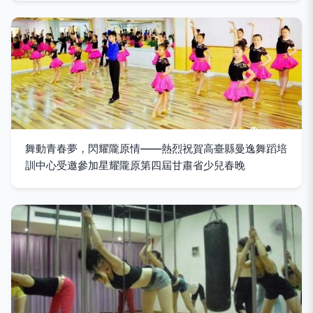
舞動青春夢，閃耀隴原情——熱烈祝賀高臺縣曼逸舞蹈培
訓中心受邀參加星耀隴原第四屆甘肅省少兒春晚