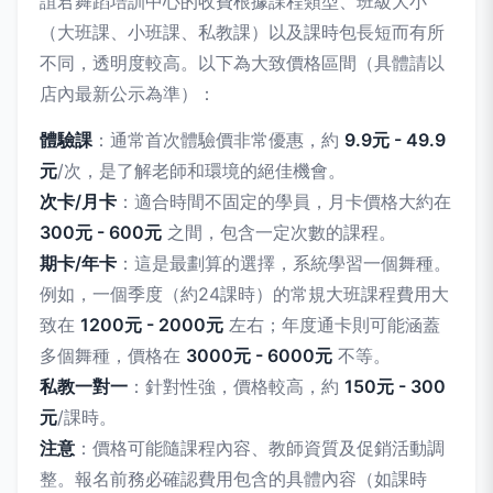
誼君舞蹈培訓中心的收費根據課程類型、班級大小
（大班課、小班課、私教課）以及課時包長短而有所
不同，透明度較高。以下為大致價格區間（具體請以
店內最新公示為準）：
體驗課
：通常首次體驗價非常優惠，約
9.9元 - 49.9
元
/次，是了解老師和環境的絕佳機會。
次卡/月卡
：適合時間不固定的學員，月卡價格大約在
300元 - 600元
之間，包含一定次數的課程。
期卡/年卡
：這是最劃算的選擇，系統學習一個舞種。
例如，一個季度（約24課時）的常規大班課程費用大
致在
1200元 - 2000元
左右；年度通卡則可能涵蓋
多個舞種，價格在
3000元 - 6000元
不等。
私教一對一
：針對性強，價格較高，約
150元 - 300
元
/課時。
注意
：價格可能隨課程內容、教師資質及促銷活動調
整。報名前務必確認費用包含的具體內容（如課時