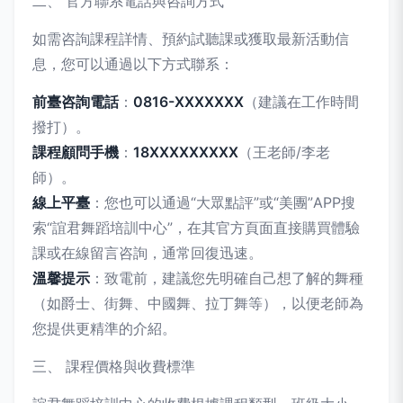
二、 官方聯系電話與咨詢方式
如需咨詢課程詳情、預約試聽課或獲取最新活動信
息，您可以通過以下方式聯系：
前臺咨詢電話
：
0816-XXXXXXX
（建議在工作時間
撥打）。
課程顧問手機
：
18XXXXXXXXX
（王老師/李老
師）。
線上平臺
：您也可以通過“大眾點評”或“美團”APP搜
索“誼君舞蹈培訓中心”，在其官方頁面直接購買體驗
課或在線留言咨詢，通常回復迅速。
溫馨提示
：致電前，建議您先明確自己想了解的舞種
（如爵士、街舞、中國舞、拉丁舞等），以便老師為
您提供更精準的介紹。
三、 課程價格與收費標準